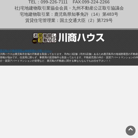
TEL：099-226-7111
FAX:099-224-2266
社)宅地建物取引業協会会員・九州不動産公正取引協議会
宅地建物取引業：鹿児島県知事免許（14）第483号
賃貸住宅管理業：国土交通大臣（2）第729号
鹿児島の不動産情報は地域密着の川商ハウスへ
川商ハウスは鹿児島市全域の不動産を取扱っております。市内に3店舗（市外1店舗）あるため鹿児島市の地域密着型の不動産
情報が強みです。住居用に限らず、事業用の賃貸物件も取扱っております。不動産売買の仲介・賃貸アパートマンションの仲
介・賃貸アパートマンションの管理など、鹿児島の不動産に関する事ならなんでもお任せ下さい！！