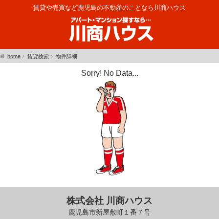
賃貸や売買など鹿児島の不動産のことなら川商ハウス
home
賃貸検索
物件詳細
Sorry! No Data...
株式会社 川商ハウス
鹿児島市新屋敷町１番７号