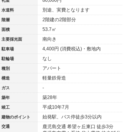
80,000円
礼金
別途、実費となります
水道料
2階建の2階部分
階層
53.7㎡
面積
南向き
主要採光面
4,400円 (消費税込)・敷地内
駐車場
なし
駐輪場
アパート
種別
軽量鉄骨造
構造
-
ガス
築28年
築年
平成10年7月
竣工
始発駅、バス停徒歩3分以内
建物の
ポイント
交通
鹿児島交通 希望ヶ丘東口 徒歩3分