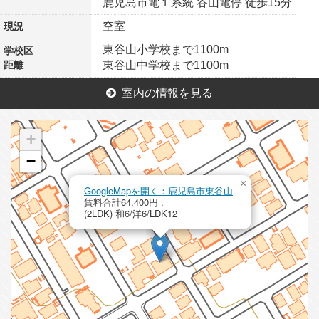
鹿児島市電１系統 谷山電停 徒歩15分
空室
現況
東谷山小学校まで1100m
学校区
距離
東谷山中学校まで1100m
室内の情報を見る
+
−
×
GoogleMapを開く：鹿児島市東谷山
賃料合計64,400円 .
(2LDK) 和6/洋6/LDK12