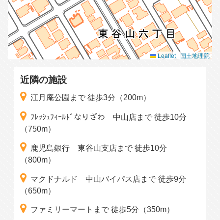
Leaflet
|
国土地理院
近隣の施設
江月庵公園まで 徒歩3分（200m）
ﾌﾚｯｼｭﾌｨｰﾙﾄﾞなりざわ 中山店まで 徒歩10分
（750m）
鹿児島銀行 東谷山支店まで 徒歩10分
（800m）
マクドナルド 中山バイパス店まで 徒歩9分
（650m）
ファミリーマートまで 徒歩5分（350m）