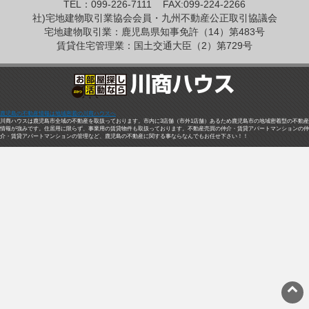
TEL：099-226-7111
FAX:099-224-2266
社)宅地建物取引業協会会員・九州不動産公正取引協議会
宅地建物取引業：鹿児島県知事免許（14）第483号
賃貸住宅管理業：国土交通大臣（2）第729号
鹿児島の不動産情報は地域密着の川商ハウスへ
川商ハウスは鹿児島市全域の不動産を取扱っております。市内に3店舗（市外1店舗）あるため鹿児島市の地域密着型の不動産
情報が強みです。住居用に限らず、事業用の賃貸物件も取扱っております。不動産売買の仲介・賃貸アパートマンションの仲
介・賃貸アパートマンションの管理など、鹿児島の不動産に関する事ならなんでもお任せ下さい！！