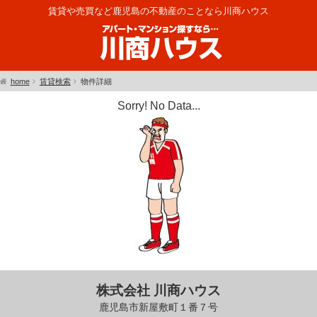
賃貸や売買など鹿児島の不動産のことなら川商ハウス
home
賃貸検索
物件詳細
Sorry! No Data...
株式会社 川商ハウス
鹿児島市新屋敷町１番７号