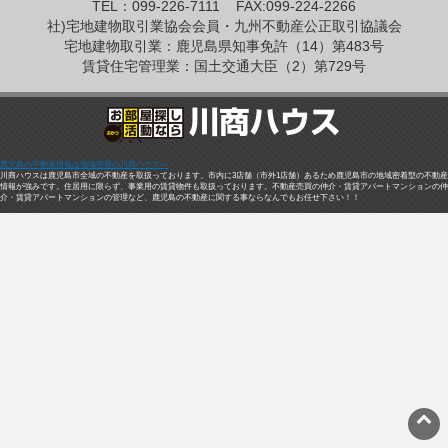
TEL：099-226-7111
FAX:099-224-2266
社)宅地建物取引業協会会員・九州不動産公正取引協議会
宅地建物取引業：鹿児島県知事免許（14）第483号
賃貸住宅管理業：国土交通大臣（2）第729号
鹿児島の不動産情報は地域密着の川商ハウスへ
川商ハウスは鹿児島市全域の不動産を取扱っております。市内に3店舗（市外1店舗）あるため鹿児島市の地域密着型の不動産
情報が強みです。住居用に限らず、事業用の賃貸物件も取扱っております。不動産売買の仲介・賃貸アパートマンションの仲
介・賃貸アパートマンションの管理など、鹿児島の不動産に関する事ならなんでもお任せ下さい！！