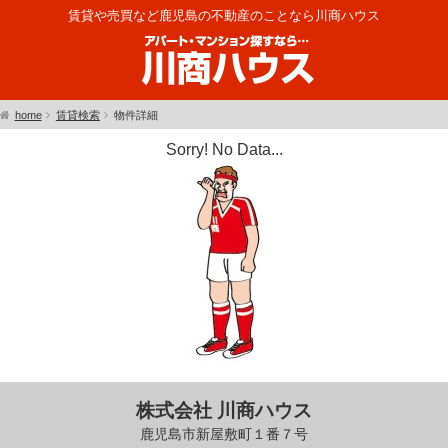
賃貸や売買など鹿児島の不動産のことなら川商ハウス
home
賃貸検索
物件詳細
Sorry! No Data...
株式会社 川商ハウス
鹿児島市新屋敷町１番７号