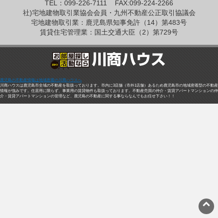
TEL：099-226-7111
FAX:099-224-2266
社)宅地建物取引業協会会員・九州不動産公正取引協議会
宅地建物取引業：鹿児島県知事免許（14）第483号
賃貸住宅管理業：国土交通大臣（2）第729号
鹿児島の不動産情報は地域密着の川商ハウスへ
川商ハウスは鹿児島市全域の不動産を取扱っております。市内に3店舗（市外1店舗）あるため鹿児島市の地域密着型の不動産
情報が強みです。住居用に限らず、事業用の賃貸物件も取扱っております。不動産売買の仲介・賃貸アパートマンションの仲
介・賃貸アパートマンションの管理など、鹿児島の不動産に関する事ならなんでもお任せ下さい！！