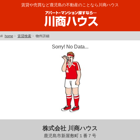
賃貸や売買など鹿児島の不動産のことなら川商ハウス
home
賃貸検索
物件詳細
Sorry! No Data...
株式会社 川商ハウス
鹿児島市新屋敷町１番７号