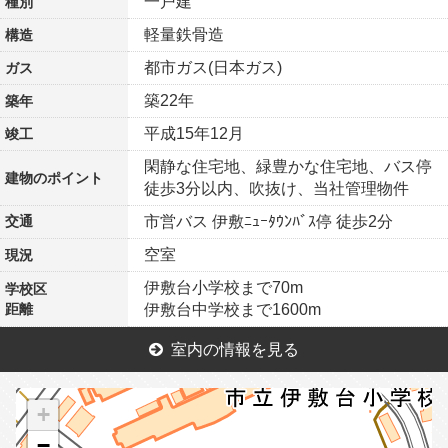
一戸建
種別
軽量鉄骨造
構造
都市ガス(日本ガス)
ガス
築22年
築年
平成15年12月
竣工
閑静な住宅地、緑豊かな住宅地、バス停
建物の
ポイント
徒歩3分以内、吹抜け、当社管理物件
交通
市営バス 伊敷ﾆｭｰﾀｳﾝﾊﾞｽ停 徒歩2分
空室
現況
伊敷台小学校まで70m
学校区
距離
伊敷台中学校まで1600m
室内の情報を見る
+
−