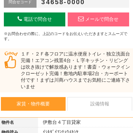
34658-0000
問合せコード
電話で問合せ
メールで問合せ
※お問合わせの際に、上記のコードをお伝えいただきますとスムーズで
す。
１Ｆ・２Ｆ各フロアに温水便座トイレ・独立洗面台
完備！エアコン残置4台・Ｌ字キッチン・リビング
は吹き抜けで解放感あります！書斎・ウォークイン
クローゼット完備！敷地内駐車場2台・カーポート
付です！まずは川商ハウスまでお気軽にご連絡下さ
いませ
家賃・物件概要
設備情報
伊敷台４丁目貸家
物件名
ｲｼｷﾀﾞｲﾖﾝﾁｮｳﾒｶｼﾔ
物件読み