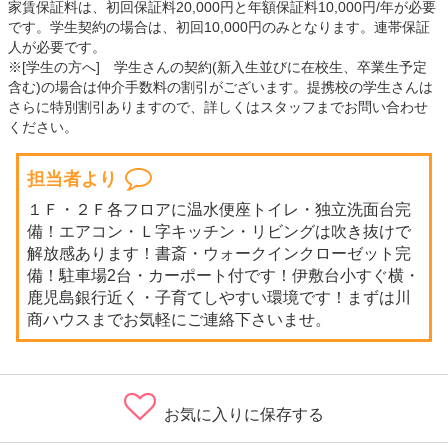
家賃保証料は、初回保証料20,000円と年額保証料10,000円/年が必要
です。学生契約の場合は、初回10,000円のみとなります。連帯保証
人が必要です。
※[学生の方へ] 学生さんの契約(新入生並びに在校生、卒業生予定
含む)の場合は仲介手数料の割引がございます。提携校の学生さんは
さらに特別割引ありますので、詳しくはスタッフまでお問い合わせ
ください。
担当者より
１Ｆ・２Ｆ各フロアに温水便座トイレ・独立洗面台完
備！エアコン・Ｌ字キッチン・リビングは吹き抜けで
解放感あります！書斎・ウォークインクローゼット完
備！駐車場2台・カーポート付です！伊敷台小すぐ横・
鹿児島銀行近く・子育てしやすい環境です！まずは川
商ハウスまでお気軽にご連絡下さいませ。
お気に入りに保存する