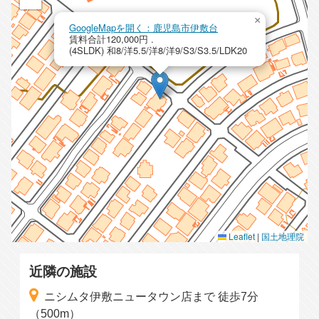
×
GoogleMapを開く：鹿児島市伊敷台
賃料合計120,000円 .
(4SLDK) 和8/洋5.5/洋8/洋9/S3/S3.5/LDK20
Leaflet
|
国土地理院
近隣の施設
ニシムタ伊敷ニュータウン店まで 徒歩7分
（500m）