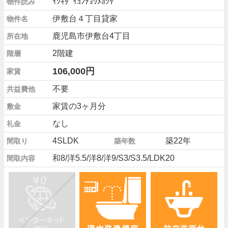
ｲｼｷﾀﾞｲﾖﾝﾁｮｳﾒｶｼﾔ
物件読み
伊敷台４丁目貸家
物件名
鹿児島市伊敷台4丁目
所在地
2階建
階層
106,000円
家賃
不要
共益費他
家賃の3ヶ月分
敷金
なし
礼金
4SLDK
築22年
間取り
築年数
和8/洋5.5/洋8/洋9/S3/S3.5/LDK20
間取内容