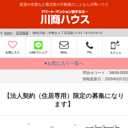
賃貸や売買など鹿児島の不動産のことなら川商ハウス
home
賃貸検索
物件詳細｜伊敷台４丁目貸家 (ｲｼｷﾀﾞｲﾖﾝﾁｮｳﾒｶｼﾔ)
TEL
お気に入り
LINEでシェア
MAIL
スクショ
♥お気に入り一覧へ
問合せコード：
34658-0000
情報更新日：
2026年8月3日
【法人契約（住居専用）限定の募集になり
ます】