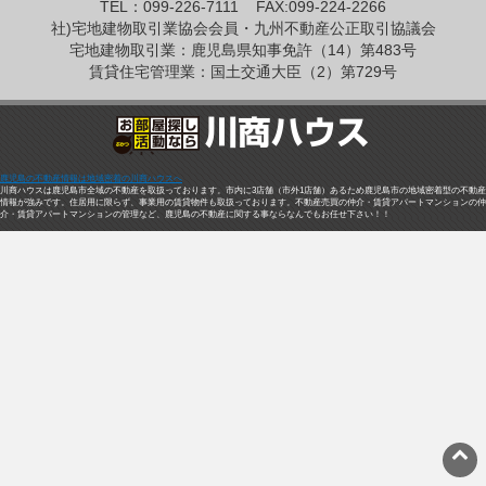
TEL：099-226-7111
FAX:099-224-2266
社)宅地建物取引業協会会員・九州不動産公正取引協議会
宅地建物取引業：鹿児島県知事免許（14）第483号
賃貸住宅管理業：国土交通大臣（2）第729号
鹿児島の不動産情報は地域密着の川商ハウスへ
川商ハウスは鹿児島市全域の不動産を取扱っております。市内に3店舗（市外1店舗）あるため鹿児島市の地域密着型の不動産
情報が強みです。住居用に限らず、事業用の賃貸物件も取扱っております。不動産売買の仲介・賃貸アパートマンションの仲
介・賃貸アパートマンションの管理など、鹿児島の不動産に関する事ならなんでもお任せ下さい！！