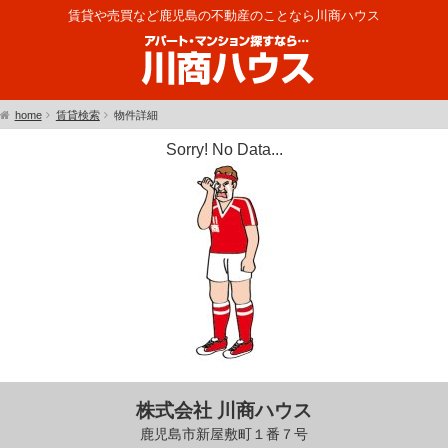
賃貸や売買など鹿児島の不動産のことなら川商ハウス
home
賃貸検索
物件詳細
Sorry! No Data...
株式会社 川商ハウス
鹿児島市新屋敷町１番７号