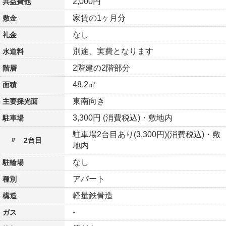
2,000円
共益費他
家賃の1ヶ月分
敷金
なし
礼金
別途、実費となります
水道料
2階建の2階部分
階層
48.2㎡
面積
東南向き
主要採光面
3,300円 (消費税込)・敷地内
駐車場
駐車場2台目あり(3,300円)(消費税込)・敷
〃 2台目
地内
なし
駐輪場
アパート
種別
軽量鉄骨造
構造
-
ガス