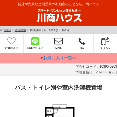
賃貸や売買など鹿児島の不動産のことなら川商ハウス
home
賃貸検索
物件詳細｜ﾊﾟｰｸﾊｳｽ (ﾊﾟｰｸﾊｳｽ)
TEL
お気に入り
LINEでシェア
MAIL
スクショ
♥お気に入り一覧へ
問合せコード：
10390-0203
情報更新日：
2026年8月7日
バス・トイレ別や室内洗濯機置場