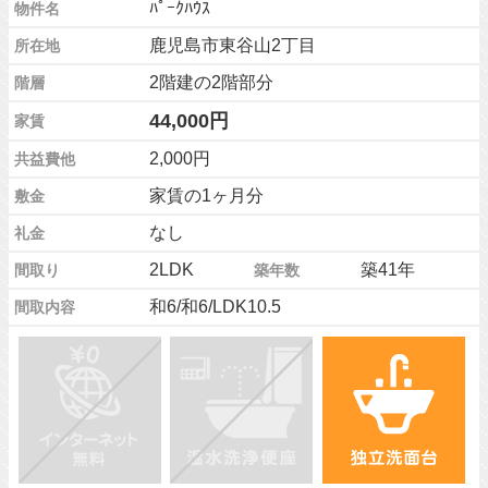
ﾊﾟｰｸﾊｳｽ
物件名
鹿児島市東谷山2丁目
所在地
2階建の2階部分
階層
44,000円
家賃
2,000円
共益費他
家賃の1ヶ月分
敷金
なし
礼金
2LDK
築41年
間取り
築年数
和6/和6/LDK10.5
間取内容