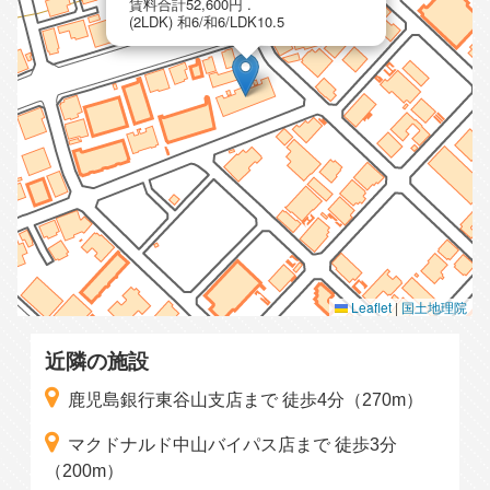
賃料合計52,600円 .
(2LDK) 和6/和6/LDK10.5
Leaflet
|
国土地理院
近隣の施設
鹿児島銀行東谷山支店まで 徒歩4分（270m）
マクドナルド中山バイパス店まで 徒歩3分
（200m）