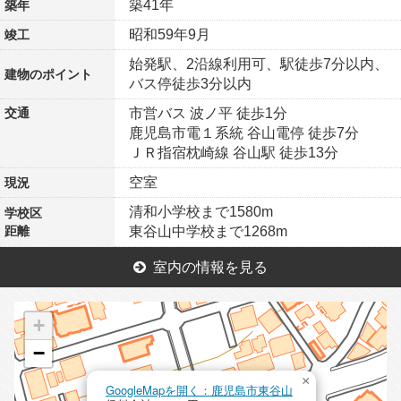
築41年
築年
昭和59年9月
竣工
始発駅、2沿線利用可、駅徒歩7分以内、
建物の
ポイント
バス停徒歩3分以内
交通
市営バス 波ノ平 徒歩1分
鹿児島市電１系統 谷山電停 徒歩7分
ＪＲ指宿枕崎線 谷山駅 徒歩13分
空室
現況
清和小学校まで1580m
学校区
距離
東谷山中学校まで1268m
室内の情報を見る
+
−
×
GoogleMapを開く：鹿児島市東谷山