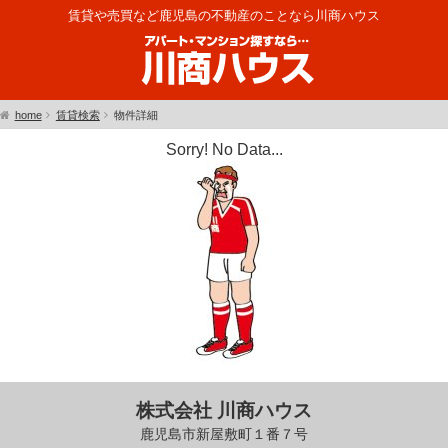
賃貸や売買など鹿児島の不動産のことなら川商ハウス
home
賃貸検索
物件詳細
Sorry! No Data...
株式会社 川商ハウス
鹿児島市新屋敷町１番７号