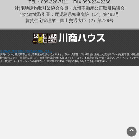
TEL：099-226-7111
FAX:099-224-2266
社)宅地建物取引業協会会員・九州不動産公正取引協議会
宅地建物取引業：鹿児島県知事免許（14）第483号
賃貸住宅管理業：国土交通大臣（2）第729号
鹿児島の不動産情報は地域密着の川商ハウスへ
川商ハウスは鹿児島市全域の不動産を取扱っております。市内に3店舗（市外1店舗）あるため鹿児島市の地域密着型の不動産
情報が強みです。住居用に限らず、事業用の賃貸物件も取扱っております。不動産売買の仲介・賃貸アパートマンションの仲
介・賃貸アパートマンションの管理など、鹿児島の不動産に関する事ならなんでもお任せ下さい！！