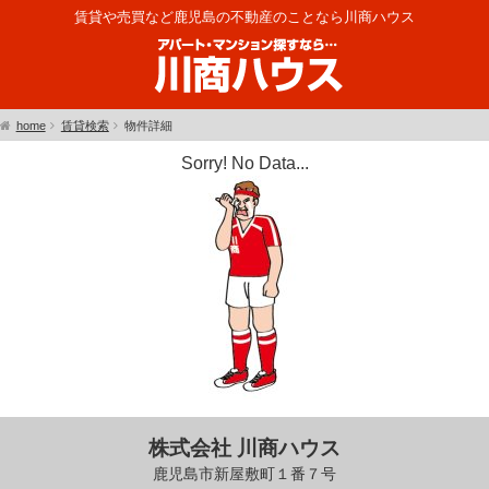
賃貸や売買など鹿児島の不動産のことなら川商ハウス
home
賃貸検索
物件詳細
Sorry! No Data...
株式会社 川商ハウス
鹿児島市新屋敷町１番７号