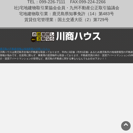
TEL：099-226-7111
FAX:099-224-2266
社)宅地建物取引業協会会員・九州不動産公正取引協議会
宅地建物取引業：鹿児島県知事免許（14）第483号
賃貸住宅管理業：国土交通大臣（2）第729号
鹿児島の不動産情報は地域密着の川商ハウスへ
川商ハウスは鹿児島市全域の不動産を取扱っております。市内に3店舗（市外1店舗）あるため鹿児島市の地域密着型の不動産
情報が強みです。住居用に限らず、事業用の賃貸物件も取扱っております。不動産売買の仲介・賃貸アパートマンションの仲
介・賃貸アパートマンションの管理など、鹿児島の不動産に関する事ならなんでもお任せ下さい！！