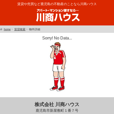
賃貸や売買など鹿児島の不動産のことなら川商ハウス
home
賃貸検索
物件詳細
Sorry! No Data...
株式会社 川商ハウス
鹿児島市新屋敷町１番７号