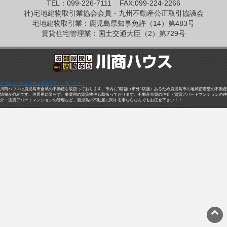
TEL：099-226-7111
FAX:099-224-2266
社)宅地建物取引業協会会員・九州不動産公正取引協議会
宅地建物取引業：鹿児島県知事免許（14）第483号
賃貸住宅管理業：国土交通大臣（2）第729号
鹿児島の不動産情報は地域密着の川商ハウスへ
川商ハウスは鹿児島市全域の不動産を取扱っております。市内に3店舗（市外1店舗）あるため鹿児島市の地域密着型の不動産
情報が強みです。住居用に限らず、事業用の賃貸物件も取扱っております。不動産売買の仲介・賃貸アパートマンションの仲
介・賃貸アパートマンションの管理など、鹿児島の不動産に関する事ならなんでもお任せ下さい！！