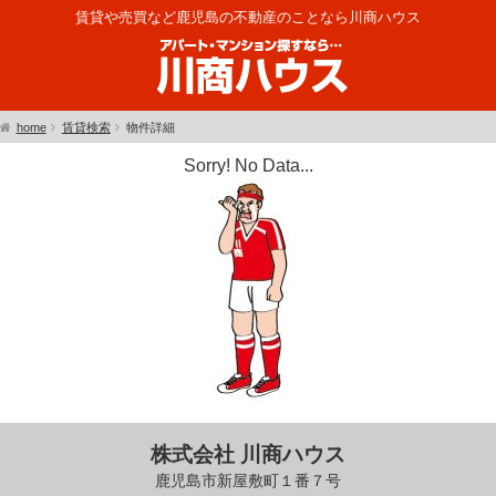
賃貸や売買など鹿児島の不動産のことなら川商ハウス
home
賃貸検索
物件詳細
Sorry! No Data...
株式会社 川商ハウス
鹿児島市新屋敷町１番７号