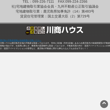
TEL：099-226-7111
FAX:099-224-2266
社)宅地建物取引業協会会員・九州不動産公正取引協議会
宅地建物取引業：鹿児島県知事免許（14）第483号
賃貸住宅管理業：国土交通大臣（2）第729号
鹿児島の不動産情報は地域密着の川商ハウスへ
川商ハウスは鹿児島市全域の不動産を取扱っております。市内に3店舗（市外1店舗）あるため鹿児島市の地域密着型の不動産
情報が強みです。住居用に限らず、事業用の賃貸物件も取扱っております。不動産売買の仲介・賃貸アパートマンションの仲
介・賃貸アパートマンションの管理など、鹿児島の不動産に関する事ならなんでもお任せ下さい！！