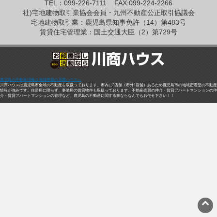
TEL：099-226-7111
FAX:099-224-2266
社)宅地建物取引業協会会員・九州不動産公正取引協議会
宅地建物取引業：鹿児島県知事免許（14）第483号
賃貸住宅管理業：国土交通大臣（2）第729号
鹿児島の不動産情報は地域密着の川商ハウスへ
川商ハウスは鹿児島市全域の不動産を取扱っております。市内に3店舗（市外1店舗）あるため鹿児島市の地域密着型の不動産
情報が強みです。住居用に限らず、事業用の賃貸物件も取扱っております。不動産売買の仲介・賃貸アパートマンションの仲
介・賃貸アパートマンションの管理など、鹿児島の不動産に関する事ならなんでもお任せ下さい！！