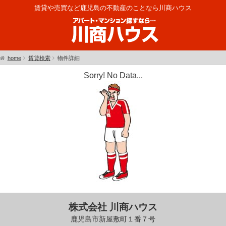
賃貸や売買など鹿児島の不動産のことなら川商ハウス
home
賃貸検索
物件詳細
Sorry! No Data...
株式会社 川商ハウス
鹿児島市新屋敷町１番７号