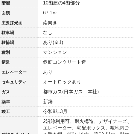
10階建の4階部分
階層
67.1㎡
面積
南向き
主要採光面
なし
駐車場
あり(※1)
駐輪場
マンション
種別
鉄筋コンクリート造
構造
あり
エレベーター
オートロックあり
セキュリティ
都市ガス(日本ガス 本社)
ガス
新築
築年
令和8年3月
竣工
2沿線利用可、耐火構造、デザイナーズ、
エレベーター、宅配ボックス、敷地内ご