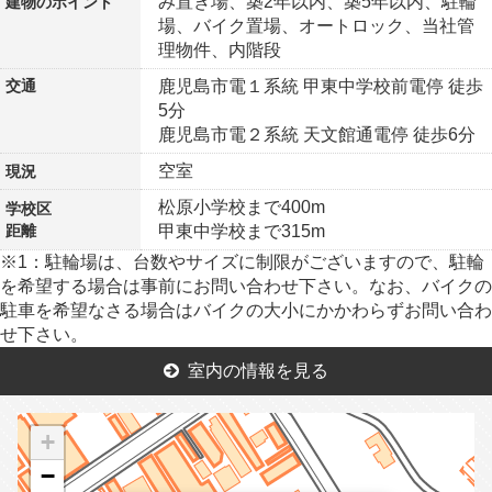
み置き場、築2年以内、築5年以内、駐輪
建物の
ポイント
場、バイク置場、オートロック、当社管
理物件、内階段
交通
鹿児島市電１系統 甲東中学校前電停 徒歩
5分
鹿児島市電２系統 天文館通電停 徒歩6分
空室
現況
松原小学校まで400m
学校区
距離
甲東中学校まで315m
※1：駐輪場は、台数やサイズに制限がございますので、駐輪
を希望する場合は事前にお問い合わせ下さい。なお、バイクの
駐車を希望なさる場合はバイクの大小にかかわらずお問い合わ
せ下さい。
室内の情報を見る
+
−