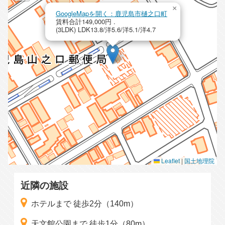
×
GoogleMapを開く：鹿児島市樋之口町
賃料合計149,000円 .
(3LDK) LDK13.8/洋5.6/洋5.1/洋4.7
Leaflet
|
国土地理院
近隣の施設
ホテルまで 徒歩2分（140m）
天文館公園まで 徒歩1分（80m）