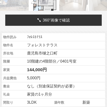
360°画像で確認
ﾌｫﾚｽﾄﾃﾗｽ
物件読み
フォレストテラス
物件名
鹿児島市樋之口町
所在地
10階建の4階部分／0401号室
階層
144,000円
家賃
5,000円
共益費他
なし（別途保証契約が必要）
敷金
家賃の1ヶ月分
礼金
3LDK
新築
間取り
築年数