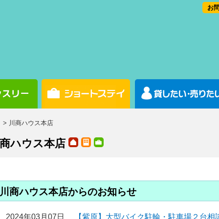
お問
> 川商ハウス本店
川商ハウス本店
川商ハウス本店からのお知らせ
2024年03月07日
【紫原】大型バイク駐輪・駐車場２台相談