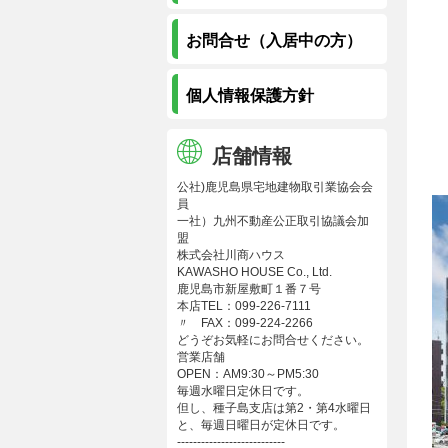
お問合せ（入居中の方）
個人情報保護方針
店舗情報
公社)鹿児島県宅地建物取引業協会会
員
一社）九州不動産公正取引協議会加
盟
株式会社川商ハウス
KAWASHO HOUSE Co., Ltd.
鹿児島市新屋敷町１番７号
本店TEL：099-226-7111
〃 FAX：099-224-2266
どうぞお気軽にお問合せください。
営業店舗
OPEN：AM9:30～PM5:30
毎週水曜日定休日です。
但し、種子島支店は第2・第4水曜日
と、毎週日曜日が定休日です。
---------------------------