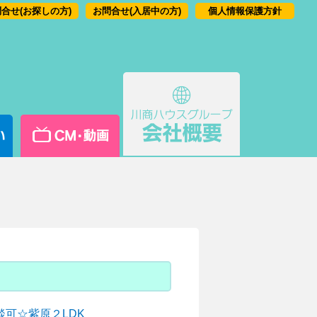
合せ(お探しの方)
お問合せ(入居中の方)
個人情報保護方針
可☆紫原２LDK