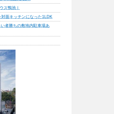
ハウス鴨池Ⅰ
対面キッチンになった1LDK
早い者勝ちの敷地内駐車場あ