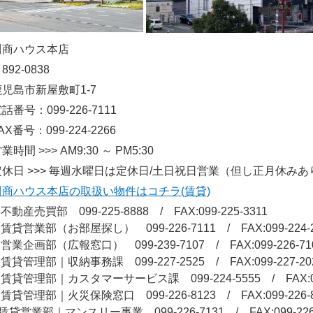
川商ハウス本店
892-0838
鹿児島市新屋敷町1-7
電話番号：
099-226-7111
FAX番号：
099-224-2266
業時間 >>>
AM9:30 ～ PM5:30
休日 >>>
毎週水曜日は定休日/土日祝日営業（但し正月休みあ
川商ハウス本店の取扱い物件はコチラ(賃貸)
 不動産売買部 099-225-8888 / FAX:099-225-3311
 賃貸営業部（お部屋探し） 099-226-7111 / FAX:099-224-2
 営業企画部（広報窓口） 099-239-7107 / FAX:099-226-71
 賃貸管理部｜収納事務課 099-227-2525 / FAX:099-227-20
 賃貸管理部｜カスタマーサービス課 099-224-5555 / FAX:099
 賃貸管理部｜火災保険窓口 099-226-8123 / FAX:099-226-8
賃貸営業部｜マンスリー事業 099-226-7131 / FAX:099-226