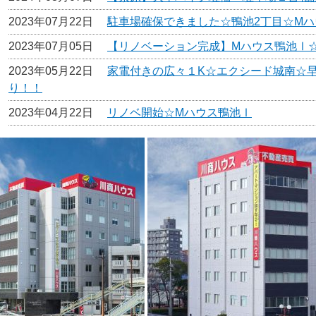
2023年07月22日
駐車場確保できました☆鴨池2丁目☆M
2023年07月05日
【リノベーション完成】Mハウス鴨池Ⅰ☆
2023年05月22日
家電付きの広々１K☆エクシード城南☆
り！！
2023年04月22日
リノベ開始☆Mハウス鴨池Ⅰ