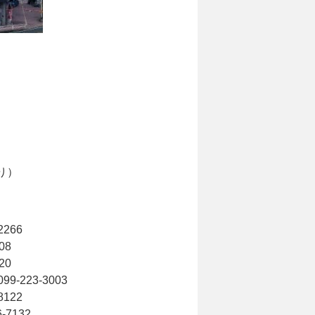
り）
266
08
20
-223-3003
122
-7132