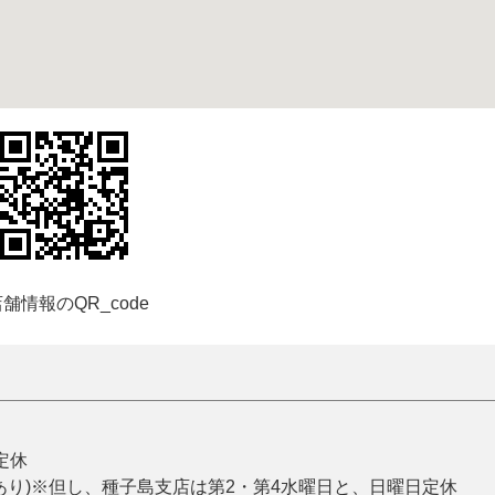
舗情報のQR_code
曜定休
あり)※但し、種子島支店は第2・第4水曜日と、日曜日定休