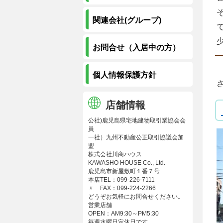
そ
関連会社(グループ)
お問合せ（入居中の方）
個人情報保護方針
店舗情報
公社)鹿児島県宅地建物取引業協会会
員
一社）九州不動産公正取引協議会加
盟
株式会社川商ハウス
KAWASHO HOUSE Co., Ltd.
鹿児島市新屋敷町１番７号
本店TEL：099-226-7111
〃 FAX：099-224-2266
どうぞお気軽にお問合せください。
営業店舗
OPEN：AM9:30～PM5:30
毎週水曜日定休日です。