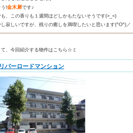
金木犀
う!
です♪
でも、この香りも１週間ほどしかもたないそうです(>_<)
少し寂しいですが、残りの癒しを満喫したいと思います(^O^)／
さて、今回紹介する物件はこちら☆ミ
リバーロードマンション