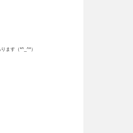
ます（*^_^*）