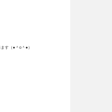
ます（●＾o＾●）