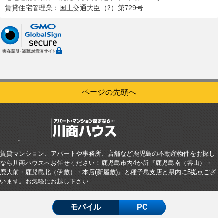
賃貸住宅管理業：国土交通大臣（2）第729号
ページの先頭へ
賃貸マンション、アパートや事務所、店舗など鹿児島の不動産物件をお探し
なら川商ハウスへお任せください！鹿児島市内4か所『鹿児島南（谷山）・
鹿大前・鹿児島北（伊敷）・本店(新屋敷)』と種子島支店と県内に5拠点ござ
います。お気軽にお越し下さい
モバイル
PC