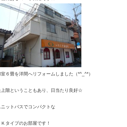
和室６畳を洋間へリフォームしました（*^_^*）
最上階ということもあり、日当たり良好☆
ユニットバスでコンパクトな
１Ｋタイプのお部屋です！