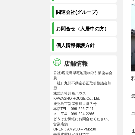
関連会社(グループ)
お問合せ（入居中の方）
個人情報保護方針
店舗情報
公社)鹿児島県宅地建物取引業協会会
員
一社）九州不動産公正取引協議会加
盟
株式会社川商ハウス
KAWASHO HOUSE Co., Ltd.
鹿児島市新屋敷町１番７号
本店TEL：099-226-7111
〃 FAX：099-224-2266
どうぞお気軽にお問合せください。
営業店舗
OPEN：AM9:30～PM5:30
毎週水曜日定休日です。