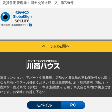
賃貸住宅管理業：国土交通大臣（2）第729号
ページの先頭へ
賃貸マンション、アパートや事務所、店舗など鹿児島の不動産物件をお探し
なら川商ハウスへお任せください！鹿児島市内4か所『鹿児島南（谷山）・
鹿大前・鹿児島北（伊敷）・本店(新屋敷)』と種子島支店と県内に5拠点ござ
います。お気軽にお越し下さい
モバイル
PC