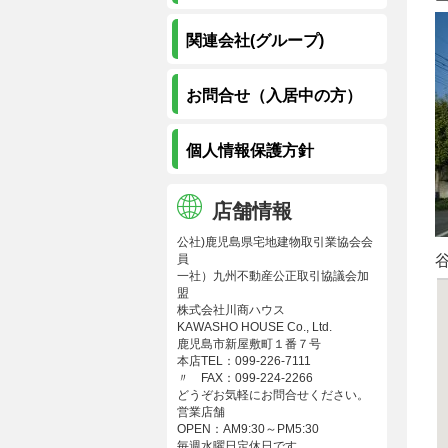
関連会社(グループ)
お問合せ（入居中の方）
個人情報保護方針
店舗情報
公社)鹿児島県宅地建物取引業協会会
員
一社）九州不動産公正取引協議会加
盟
株式会社川商ハウス
KAWASHO HOUSE Co., Ltd.
鹿児島市新屋敷町１番７号
本店TEL：099-226-7111
〃 FAX：099-224-2266
どうぞお気軽にお問合せください。
営業店舗
OPEN：AM9:30～PM5:30
毎週水曜日定休日です。