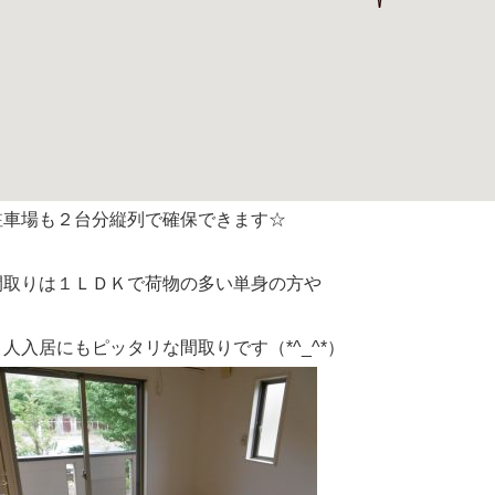
駐車場も２台分縦列で確保できます☆
間取りは１ＬＤＫで荷物の多い単身の方や
２人入居にもピッタリな間取りです（*^_^*）