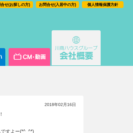
合せ(お探しの方)
お問合せ(入居中の方)
個人情報保護方針
2018年02月16日
！
ー(*^_^*)