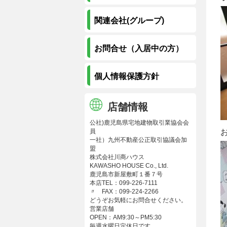
関連会社(グループ)
お問合せ（入居中の方）
個人情報保護方針
店舗情報
公社)鹿児島県宅地建物取引業協会会
員
一社）九州不動産公正取引協議会加
盟
株式会社川商ハウス
KAWASHO HOUSE Co., Ltd.
鹿児島市新屋敷町１番７号
本店TEL：099-226-7111
〃 FAX：099-224-2266
どうぞお気軽にお問合せください。
営業店舗
OPEN：AM9:30～PM5:30
毎週水曜日定休日です。