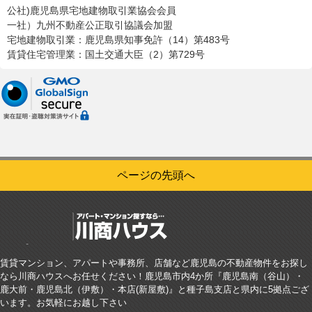
公社)鹿児島県宅地建物取引業協会会員
一社）九州不動産公正取引協議会加盟
宅地建物取引業：鹿児島県知事免許（14）第483号
賃貸住宅管理業：国土交通大臣（2）第729号
ページの先頭へ
賃貸マンション、アパートや事務所、店舗など鹿児島の不動産物件をお探し
なら川商ハウスへお任せください！鹿児島市内4か所『鹿児島南（谷山）・
鹿大前・鹿児島北（伊敷）・本店(新屋敷)』と種子島支店と県内に5拠点ござ
います。お気軽にお越し下さい