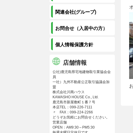
関連会社(グループ)
お問合せ（入居中の方）
個人情報保護方針
店舗情報
公社)鹿児島県宅地建物取引業協会会
員
一社）九州不動産公正取引協議会加
盟
株式会社川商ハウス
KAWASHO HOUSE Co., Ltd.
鹿児島市新屋敷町１番７号
本店TEL：099-226-7111
〃 FAX：099-224-2266
どうぞお気軽にお問合せください。
営業店舗
OPEN：AM9:30～PM5:30
毎週水曜日定休日です。