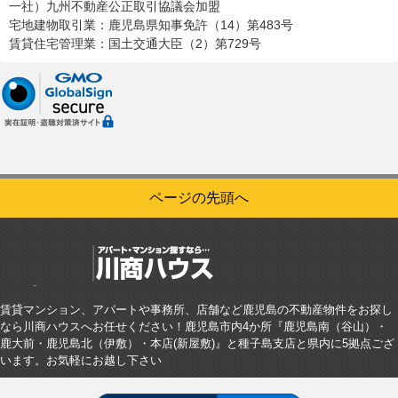
一社）九州不動産公正取引協議会加盟
宅地建物取引業：鹿児島県知事免許（14）第483号
賃貸住宅管理業：国土交通大臣（2）第729号
ページの先頭へ
賃貸マンション、アパートや事務所、店舗など鹿児島の不動産物件をお探し
なら川商ハウスへお任せください！鹿児島市内4か所『鹿児島南（谷山）・
鹿大前・鹿児島北（伊敷）・本店(新屋敷)』と種子島支店と県内に5拠点ござ
います。お気軽にお越し下さい