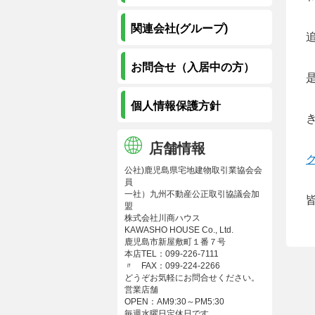
関連会社(グループ)
お問合せ（入居中の方）
個人情報保護方針
店舗情報
公社)鹿児島県宅地建物取引業協会会
員
一社）九州不動産公正取引協議会加
盟
株式会社川商ハウス
KAWASHO HOUSE Co., Ltd.
鹿児島市新屋敷町１番７号
本店TEL：099-226-7111
〃 FAX：099-224-2266
どうぞお気軽にお問合せください。
営業店舗
OPEN：AM9:30～PM5:30
毎週水曜日定休日です。