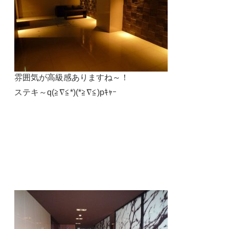
雰囲気が高級感ありますね～！
ステキ～q(≧∇≦*)(*≧∇≦)pｷｬｰ