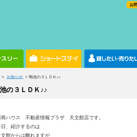
お問
>
お知らせ
> 鴨池の３ＬＤＫ♪♪
池の３ＬＤＫ♪♪
川商ハウス 不動産情報プラザ 天文館店です。
今日、紹介するのは
天文館からは離れますが