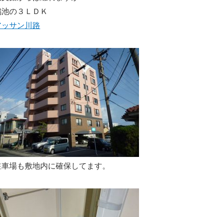
鴨池の３ＬＤＫ
アッサン川路
駐車場も敷地内に確保してます。