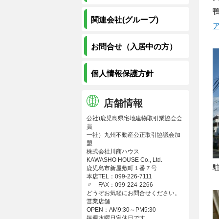
関連会社(グループ)
お問合せ（入居中の方）
個人情報保護方針
店舗情報
公社)鹿児島県宅地建物取引業協会会
員
一社）九州不動産公正取引協議会加
盟
株式会社川商ハウス
KAWASHO HOUSE Co., Ltd.
鹿児島市新屋敷町１番７号
本店TEL：099-226-7111
〃 FAX：099-224-2266
どうぞお気軽にお問合せください。
営業店舗
OPEN：AM9:30～PM5:30
毎週水曜日定休日です。