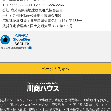
TEL：099-226-7111
FAX:099-224-2266
公社)鹿児島県宅地建物取引業協会会員
一社）九州不動産公正取引協議会加盟
宅地建物取引業：鹿児島県知事免許（14）第483号
賃貸住宅管理業：国土交通大臣（2）第729号
ページの先頭へ
賃貸マンション、アパートや事務所、店舗など鹿児島の不動産物件をお探し
なら川商ハウスへお任せください！鹿児島市内4か所『鹿児島南（谷山）・
鹿大前・鹿児島北（伊敷）・本店(新屋敷)』と種子島支店と県内に5拠点ござ