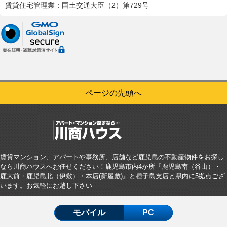
賃貸住宅管理業：国土交通大臣（2）第729号
ページの先頭へ
賃貸マンション、アパートや事務所、店舗など鹿児島の不動産物件をお探し
なら川商ハウスへお任せください！鹿児島市内4か所『鹿児島南（谷山）・
鹿大前・鹿児島北（伊敷）・本店(新屋敷)』と種子島支店と県内に5拠点ござ
います。お気軽にお越し下さい
モバイル
PC