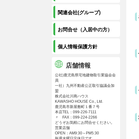
関連会社(グループ)
お問合せ（入居中の方）
個人情報保護方針
店舗情報
公社)鹿児島県宅地建物取引業協会会
員
一社）九州不動産公正取引協議会加
盟
株式会社川商ハウス
KAWASHO HOUSE Co., Ltd.
鹿児島市新屋敷町１番７号
本店TEL：099-226-7111
〃 FAX：099-224-2266
どうぞお気軽にお問合せください。
営業店舗
OPEN：AM9:30～PM5:30
毎週水曜日定休日です。