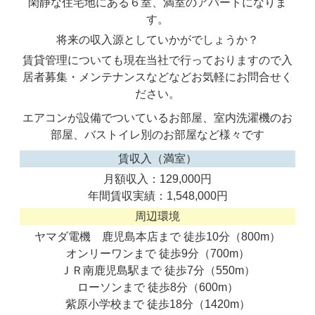
閑静な住宅地にある６室、満室のアパートになりま
す。
将来の収入源としていかがでしょうか？
賃貸管理についても現在当社で行っておりますので入
居者募集・メンテナンスなどなどお気軽にお問合せく
ださい。
エアコンが設備でついているお部屋、室内洗濯機のお
部屋、バストイレ別のお部屋など様々です
賃収入（満室）
月額収入：129,000円
年間賃収実績：1,548,000円
周辺環境
ヤマダ電機 鹿児島本店まで 徒歩10分（800m）
オンリーワンまで 徒歩9分（700m）
ＪＲ南鹿児島駅まで 徒歩7分（550m）
ローソンまで 徒歩8分（600m）
紫原小学校まで 徒歩18分（1420m）