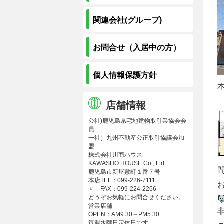
関連会社(グループ)
お問合せ（入居中の方）
個人情報保護方針
店舗情報
公社)鹿児島県宅地建物取引業協会会
員
一社）九州不動産公正取引協議会加
盟
株式会社川商ハウス
KAWASHO HOUSE Co., Ltd.
鹿児島市新屋敷町１番７号
本店TEL：099-226-7111
〃 FAX：099-224-2266
どうぞお気軽にお問合せください。
営業店舗
OPEN：AM9:30～PM5:30
毎週水曜日定休日です。