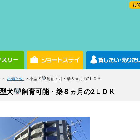
お問
>
お知らせ
> 小型犬
飼育可能・築８ヵ月の2ＬＤＫ
型犬
飼育可能・築８ヵ月の2ＬＤＫ