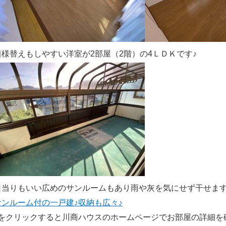
模様替えもしやすい洋室が2部屋（2階）の4ＬＤＫです♪
日当りもいい広めのサンルームもあり雨や灰を気にせず干せま
サンルーム付の一戸建♪収納も広々♪
↑をクリックすると川商ハウスのホームページでお部屋の詳細を