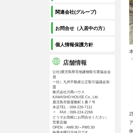
関連会社(グループ)
お問合せ（入居中の方）
個人情報保護方針
店舗情報
公社)鹿児島県宅地建物取引業協会会
員
一社）九州不動産公正取引協議会加
盟
株式会社川商ハウス
KAWASHO HOUSE Co., Ltd.
鹿児島市新屋敷町１番７号
本店TEL：099-226-7111
〃 FAX：099-224-2266
どうぞお気軽にお問合せください。
営業店舗
OPEN：AM9:30～PM5:30
毎週水曜日定休日です。