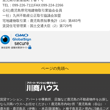
TEL：099-226-7111
FAX:099-224-2266
公社)鹿児島県宅地建物取引業協会会員
一社）九州不動産公正取引協議会加盟
宅地建物取引業：鹿児島県知事免許（14）第483号
賃貸住宅管理業：国土交通大臣（2）第729号
ページの先頭へ
賃貸マンション、アパートや事務所、店舗など鹿児島の不動産物件をお探し
なら川商ハウスへお任せください！鹿児島市内4か所『鹿児島南（谷山）・
鹿大前・鹿児島北（伊敷）・本店(新屋敷)』と種子島支店と県内に5拠点ござ