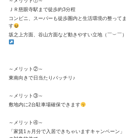
～メリット①～
ＪＲ慈眼寺駅まで徒歩約3分程
コンビニ、スーパーも徒歩圏内と生活環境の整ってま
す
坂之上方面、谷山方面など動きやすい立地（￣︶￣）
～メリット②～
東南向きで日当たりバッチリ♪
～メリット③～
敷地内に2台駐車場確保できます
～メリット④～
「家賃1ヵ月分で入居できちゃいますキャンペーン」