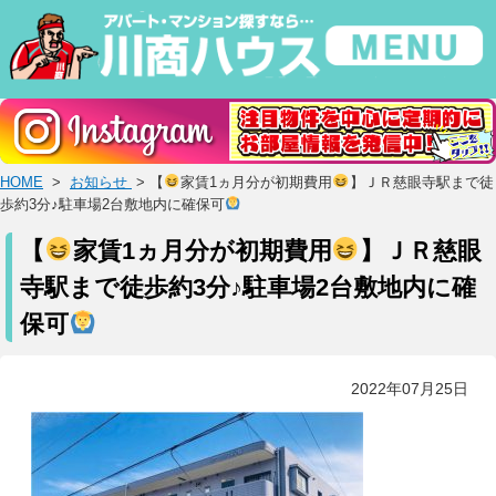
HOME
>
お知らせ
> 【
家賃1ヵ月分が初期費用
】ＪＲ慈眼寺駅まで徒
歩約3分♪駐車場2台敷地内に確保可
【
家賃1ヵ月分が初期費用
】ＪＲ慈眼
寺駅まで徒歩約3分♪駐車場2台敷地内に確
保可
2022年07月25日