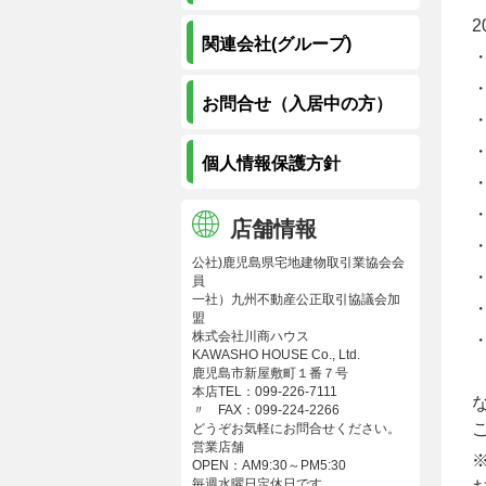
2
関連会社(グループ)
お問合せ（入居中の方）
個人情報保護方針
店舗情報
公社)鹿児島県宅地建物取引業協会会
員
一社）九州不動産公正取引協議会加
盟
株式会社川商ハウス
KAWASHO HOUSE Co., Ltd.
鹿児島市新屋敷町１番７号
本店TEL：099-226-7111
〃 FAX：099-224-2266
どうぞお気軽にお問合せください。
営業店舗
※
OPEN：AM9:30～PM5:30
毎週水曜日定休日です。