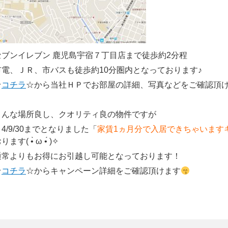
セブンイレブン 鹿児島宇宿７丁目店まで徒歩約2分程
市電、ＪＲ、市バスも徒歩約10分圏内となっております♪
☆
コチラ
☆から当社ＨＰでお部屋の詳細、写真などをご確認頂
こんな場所良し、クオリティ良の物件ですが
4/9/30までとなりました「
家賃1ヵ月分で入居できちゃいます
ります( •̀ ω •́ )✧
通常よりもお得にお引越し可能となっております！
☆
コチラ
☆からキャンペーン詳細をご確認頂けます