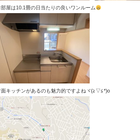
お部屋は10.1畳の日当たりの良いワンルーム
対面キッチンがあるのも魅力的ですよねヾ(≧▽≦*)o