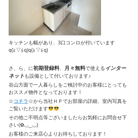
キッチンも幅があり、3口コンロが付いています
q(≧▽≦q)q(≧▽≦q)
初期登録料
月々無料
インター
さ、ら、に
、
で使える
ネット
も設備として付いております♪
谷山方面で一人暮らしをご検討中のお客様にとっても
おススメ物件となっております！
☆
コチラ
☆から当社ＨＰでお部屋の詳細、室内写真を
ご覧いただけます
その他ご不明点等ございましたらお気軽にお問合せ下
さい(✿◡‿◡)
お客様のご来店心よりお待ちしております！