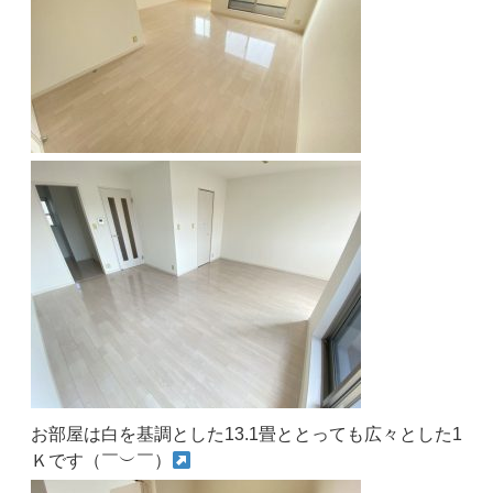
お部屋は白を基調とした13.1畳ととっても広々とした1
Ｋです（￣︶￣）