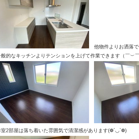
他物件よりお洒落で
一般的なキッチンよりテンションを上げて作業できます（￣︶
洋室2部屋は落ち着いた雰囲気で清潔感があります(❁´◡`❁)