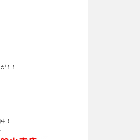
呂が！！
施中！
♪