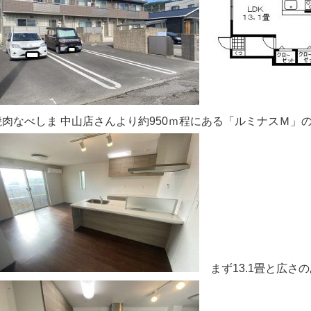
焼肉なべしま 中山店さんより約950ｍ程にある「ルミナスＭ」の
まず13.1畳と広さの