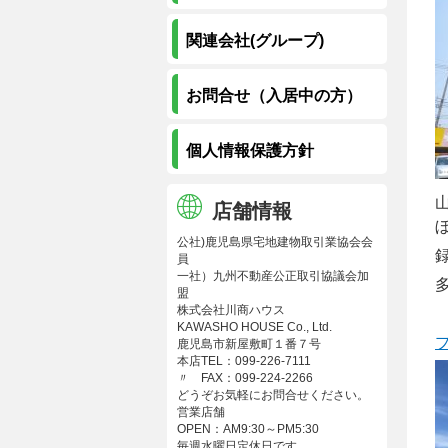
関連会社(グループ)
お問合せ（入居中の方）
個人情報保護方針
店舗情報
公社)鹿児島県宅地建物取引業協会会
録
員
一社）九州不動産公正取引協議会加
盟
株式会社川商ハウス
KAWASHO HOUSE Co., Ltd.
鹿児島市新屋敷町１番７号
本店TEL：099-226-7111
〃 FAX：099-224-2266
どうぞお気軽にお問合せください。
営業店舗
OPEN：AM9:30～PM5:30
毎週水曜日定休日です。