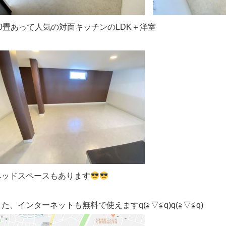
10畳あって人気の対面キッチンのLDK＋洋室
＋
ベッドスペースもあります
た、インターネットも無料で使えますq(≧▽≦q)q(≧▽≦q)