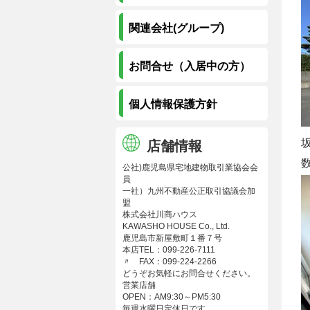
関連会社(グループ)
お問合せ（入居中の方）
個人情報保護方針
坂
店舗情報
数
公社)鹿児島県宅地建物取引業協会会
員
一社）九州不動産公正取引協議会加
盟
株式会社川商ハウス
KAWASHO HOUSE Co., Ltd.
鹿児島市新屋敷町１番７号
本店TEL：099-226-7111
〃 FAX：099-224-2266
どうぞお気軽にお問合せください。
営業店舗
OPEN：AM9:30～PM5:30
毎週水曜日定休日です。