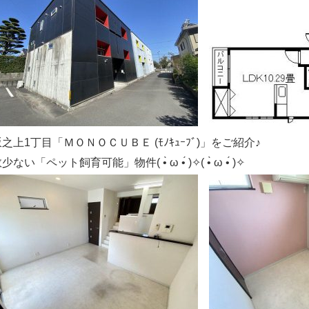
之上1丁目「ＭＯＮＯＣＵＢＥ (ﾓﾉｷｭｰﾌﾞ)」をご紹介♪
少ない「ペット飼育可能」物件( •̀ ω •́ )✧( •̀ ω •́ )✧