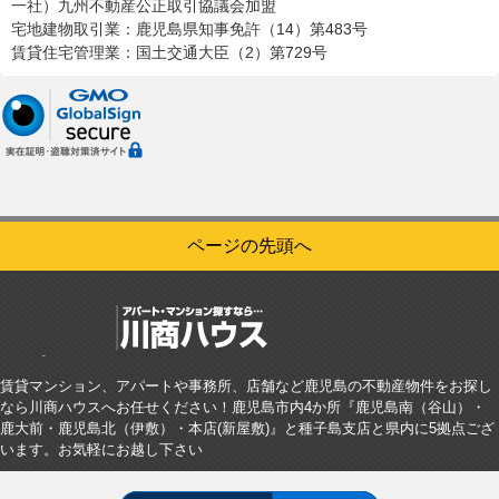
一社）九州不動産公正取引協議会加盟
宅地建物取引業：鹿児島県知事免許（14）第483号
賃貸住宅管理業：国土交通大臣（2）第729号
ページの先頭へ
賃貸マンション、アパートや事務所、店舗など鹿児島の不動産物件をお探し
なら川商ハウスへお任せください！鹿児島市内4か所『鹿児島南（谷山）・
鹿大前・鹿児島北（伊敷）・本店(新屋敷)』と種子島支店と県内に5拠点ござ
います。お気軽にお越し下さい