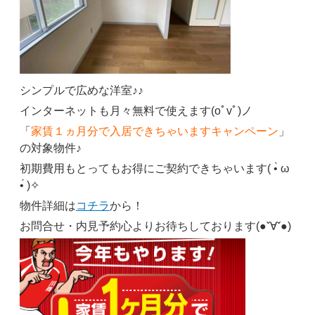
シンプルで広めな洋室♪♪
インターネットも月々無料で使えます(oﾟvﾟ)ノ
「
家賃１ヵ月分で入居できちゃいますキャンペーン
」
の対象物件♪
初期費用もとってもお得にご契約できちゃいます( •̀ ω
•́ )✧
物件詳細は
コチラ
から！
お問合せ・内見予約心よりお待ちしております(●ˇ∀ˇ●)