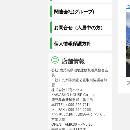
関連会社(グループ)
お問合せ（入居中の方）
個人情報保護方針
店舗情報
公社)鹿児島県宅地建物取引業協会会
員
一社）九州不動産公正取引協議会加
盟
株式会社川商ハウス
KAWASHO HOUSE Co., Ltd.
鹿児島市新屋敷町１番７号
本店TEL：099-226-7111
〃 FAX：099-224-2266
どうぞお気軽にお問合せください。
営業店舗
OPEN：AM9:30～PM5:30
毎週水曜日定休日です。