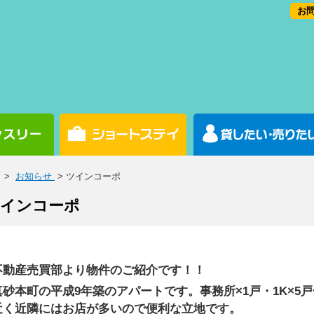
お問
>
お知らせ
> ツインコーポ
インコーポ
不動産売買部より物件のご紹介です！！
真砂本町の平成9年築のアパートです。事務所×1戸・1K×5
近く近隣にはお店が多いので便利な立地です。