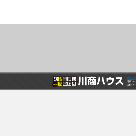
鹿児島
川商ハ
の仲介