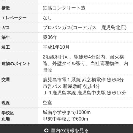
鉄筋コンクリート造
構造
なし
エレベーター
プロパンガス(コーアガス 鹿児島北店)
ガス
築36年
築年
平成1年10月
竣工
2沿線利用可、駅徒歩4分以内、耐火構
造、外壁タイル張り、当社管理物件、内
建物の
ポイント
階段
交通
鹿児島市電１系統 武之橋電停 徒歩4分
市営バス 新屋敷町 徒歩4分
ＪＲ鹿児島本線 鹿児島中央駅 徒歩17分
空室
現況
城南小学校まで1000m
学校区
距離
甲東中学校まで600m
室内の情報を見る