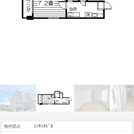
ｼﾝﾔｼｷﾋﾞﾙ
物件読み