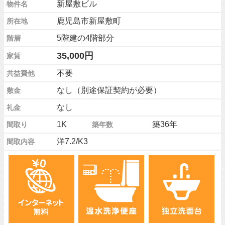
新屋敷ビル
物件名
鹿児島市新屋敷町
所在地
5階建の4階部分
階層
35,000円
家賃
不要
共益費他
なし（別途保証契約が必要）
敷金
なし
礼金
1K
築36年
間取り
築年数
洋7.2/K3
間取内容