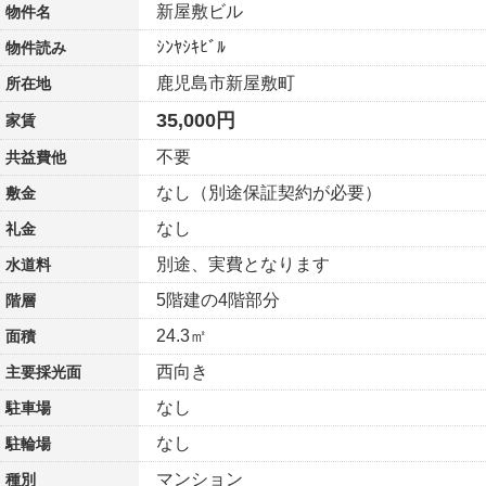
新屋敷ビル
物件名
ｼﾝﾔｼｷﾋﾞﾙ
物件読み
鹿児島市新屋敷町
所在地
35,000円
家賃
不要
共益費他
なし（別途保証契約が必要）
敷金
なし
礼金
別途、実費となります
水道料
5階建の4階部分
階層
24.3㎡
面積
西向き
主要採光面
なし
駐車場
なし
駐輪場
マンション
種別