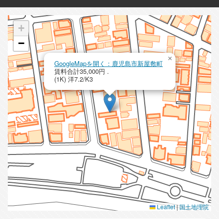
+
−
×
GoogleMapを開く：鹿児島市新屋敷町
賃料合計35,000円 .
(1K) 洋7.2/K3
Leaflet
|
国土地理院