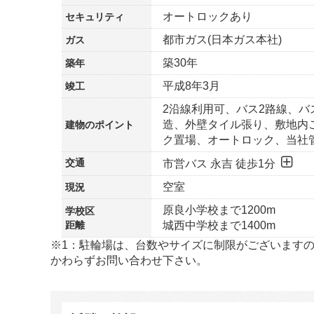
オートロックあり
セキュリティ
都市ガス(日本ガス本社)
ガス
築30年
築年
平成8年3月
竣工
2沿線利用可、バス2路線、バ
造、外壁タイル張り、敷地内
建物の
ポイント
ク置場、オートロック、当社
交通
市営バス 永吉 徒歩1分
空室
現況
原良小学校まで1200m
学校区
距離
城西中学校まで1400m
※1：駐輪場は、台数やサイズに制限がございます
かわらずお問い合わせ下さい。