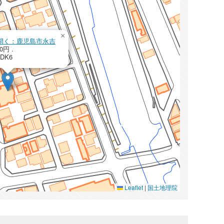
×
pを開く：鹿児島市永吉
0円 .
/DK6
Leaflet
|
国土地理院