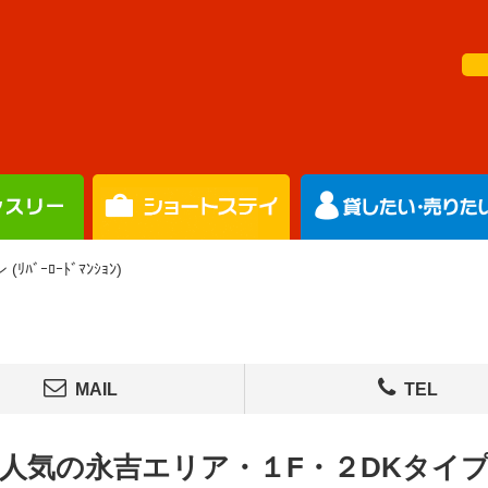
ｰﾛｰﾄﾞﾏﾝｼｮﾝ)
MAIL
TEL
人気の永吉エリア・１F・２DKタイ