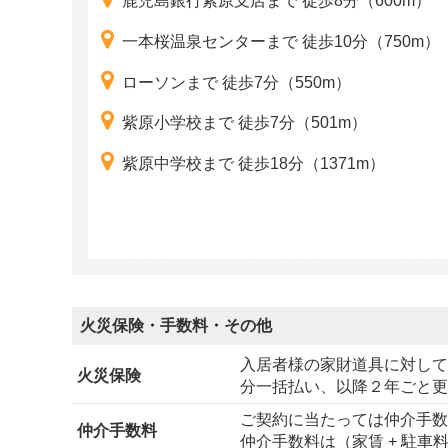
鹿児島銀行紫原支店まで 徒歩8分（600m）
一本桜温泉センターまで 徒歩10分（750m）
ローソンまで 徒歩7分（550m）
紫原小学校まで 徒歩7分（501m）
紫原中学校まで 徒歩18分（1371m）
火災保険・手数料・その他
入居者様の家財道具に対して
火災保険
分一括払い、以降２年ごと更
ご契約に当たっては仲介手
仲介手数料
仲介手数料は（家賃 + 駐