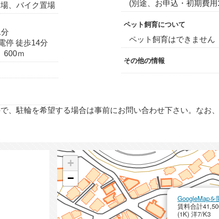
(別途、お申込・初期費用
輪場、バイク置場
ペット飼育について
1分
ペット飼育はできません
停 徒歩14分
600ｍ
その他の情報
ので、駐輪を希望する場合は事前にお問い合わせ下さい。なお
+
−
GoogleMa
賃料合計41,50
(1K) 洋7/K3