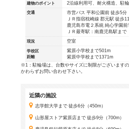
2沿線利用可、耐火構造、駐
建物の
ポイント
交通
市営バス 平和公園前 徒歩5分
ＪＲ指宿枕崎線 郡元駅 徒歩1
鹿児島市電２系統 純心学園前電
ＪＲ最寄駅：南鹿児島駅まで 
空室
現況
紫原小学校まで501m
学校区
距離
紫原中学校まで1371m
※1：駐輪場は、台数やサイズに制限がございます
かわらずお問い合わせ下さい。
近隣の施設
志学館大学まで 徒歩6分（450m）
山形屋ストア紫原店まで 徒歩9分（700m）