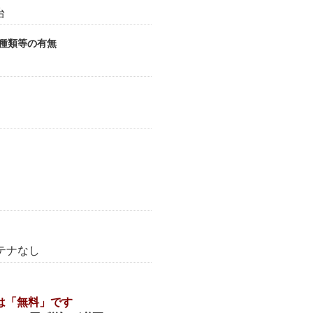
台
受種類等の有無
ンテナなし
は「無料」です