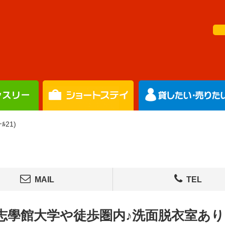
ﾙ21)
MAIL
TEL
志學館大学や徒歩圏内♪洗面脱衣室あり