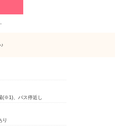
。
♪
(※1)、バス停近し
あり