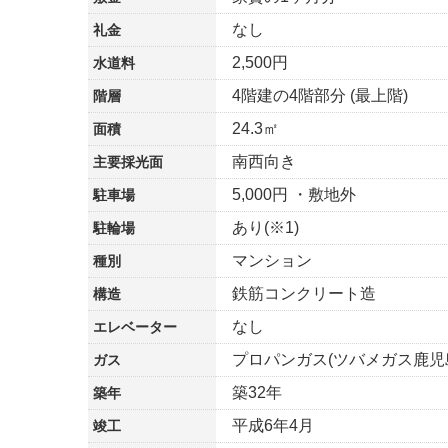
なし
礼金
2,500円
水道料
4階建の4階部分 (最上階)
階層
24.3㎡
面積
南西向き
主要採光面
5,000円 ・敷地外
駐車場
あり(※1)
駐輪場
マンション
種別
鉄筋コンクリート造
構造
なし
エレベーター
プロパンガス(ツバメガス鹿児
ガス
築32年
築年
平成6年4月
竣工