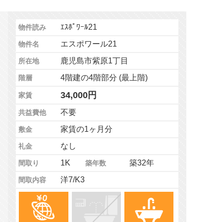
ｴｽﾎﾟﾜｰﾙ21
物件読み
エスポワール21
物件名
鹿児島市紫原1丁目
所在地
4階建の4階部分 (最上階)
階層
34,000円
家賃
不要
共益費他
家賃の1ヶ月分
敷金
なし
礼金
1K
築32年
間取り
築年数
洋7/K3
間取内容