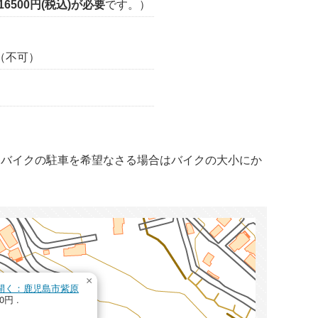
16500円(税込)が必要
です。）
（不可）
、バイクの駐車を希望なさる場合はバイクの大小にか
×
pを開く：鹿児島市紫原
0円 .