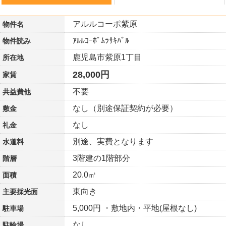
アルルコーポ紫原
物件名
ｱﾙﾙｺｰﾎﾟﾑﾗｻｷﾊﾞﾙ
物件読み
鹿児島市紫原1丁目
所在地
28,000円
家賃
不要
共益費他
なし（別途保証契約が必要）
敷金
なし
礼金
別途、実費となります
水道料
3階建の1階部分
階層
20.0㎡
面積
東向き
主要採光面
5,000円 ・敷地内・平地(屋根なし)
駐車場
なし
駐輪場