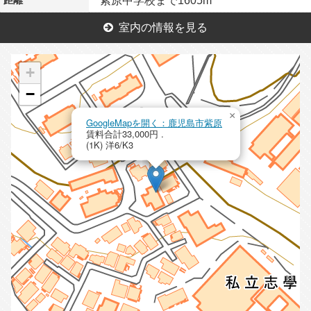
紫原中学校まで1605m
室内の情報を見る
+
−
×
GoogleMapを開く：鹿児島市紫原
賃料合計33,000円 .
(1K) 洋6/K3