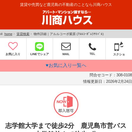
賃貸や売買など鹿児島の不動産のことなら川商ハウス
home
賃貸検索
物件詳細｜アルルコーポ紫原 (ｱﾙﾙｺｰﾎﾟﾑﾗｻｷﾊﾞﾙ)
TEL
お気に入り
LINEでシェア
MAIL
スクショ
♥お気に入り一覧へ
問合せコード：
308-0108
情報更新日：
2026年2月24日
志学館大学まで徒歩2分 鹿児島市営バス