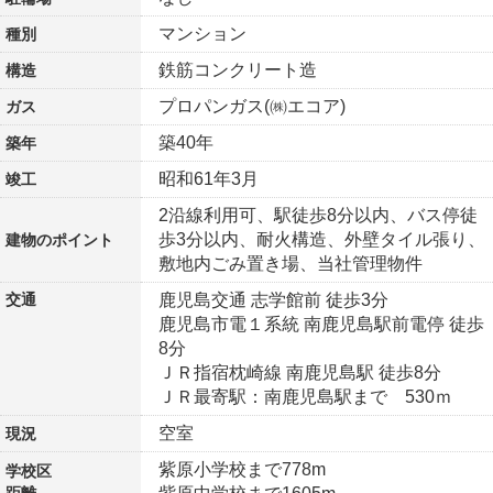
マンション
種別
鉄筋コンクリート造
構造
プロパンガス(㈱エコア)
ガス
築40年
築年
昭和61年3月
竣工
2沿線利用可、駅徒歩8分以内、バス停徒
歩3分以内、耐火構造、外壁タイル張り、
建物の
ポイント
敷地内ごみ置き場、当社管理物件
交通
鹿児島交通 志学館前 徒歩3分
鹿児島市電１系統 南鹿児島駅前電停 徒歩
8分
ＪＲ指宿枕崎線 南鹿児島駅 徒歩8分
ＪＲ最寄駅：南鹿児島駅まで 530ｍ
空室
現況
紫原小学校まで778m
学校区
距離